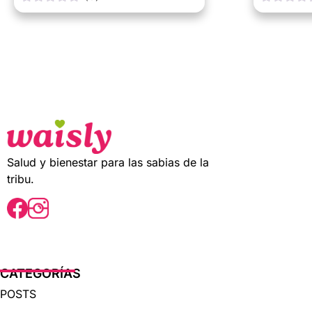
0
0
o
o
u
u
t
t
o
o
f
f
5
5
Salud y bienestar para las sabias de la
tribu.
CATEGORÍAS
POSTS