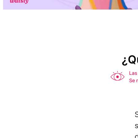
¿Q
Las
Se 
s