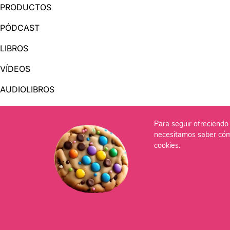
PRODUCTOS
PÓDCAST
LIBROS
VÍDEOS
AUDIOLIBROS
Para seguir ofreciendo 
OTRAS PÁGINAS
necesitamos saber cóm
QUIÉNES SOMOS
cookies.
CONTACTO
Po