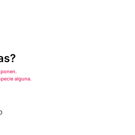
as?
xponen.
specie alguna.
o