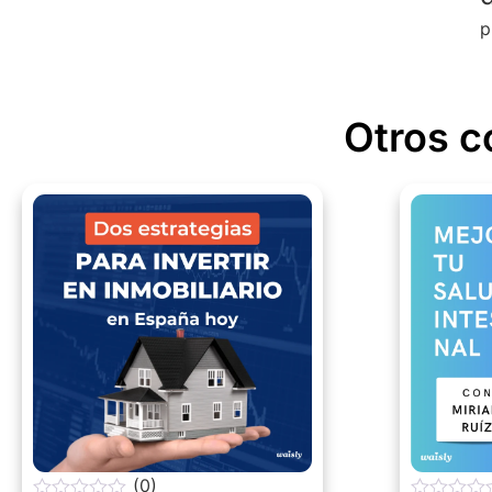
p
Otros c
(0)