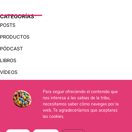
CATEGORÍAS
POSTS
PRODUCTOS
PÓDCAST
LIBROS
VÍDEOS
AUDIOLIBROS
Para seguir ofreciendo el contenido que
nos interesa a las sabias de la tribu,
OTRAS PÁGINAS
necesitamos saber cómo navegas por la
web. Te agradeceríamos que aceptaras
QUIÉNES SOMOS
las cookies.
CONTACTO