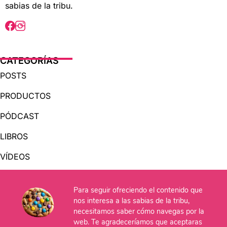
sabias de la tribu.
CATEGORÍAS
POSTS
PRODUCTOS
PÓDCAST
LIBROS
VÍDEOS
AUDIOLIBROS
Para seguir ofreciendo el contenido que
nos interesa a las sabias de la tribu,
OTRAS PÁGINAS
necesitamos saber cómo navegas por la
web. Te agradeceríamos que aceptaras
QUIÉNES SOMOS