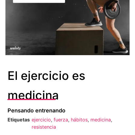
El ejercicio es
medicina
Pensando entrenando
Etiquetas
ejercicio
,
fuerza
,
hábitos
,
medicina
,
resistencia