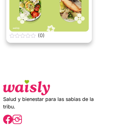
(0)
0
o
u
t
o
f
5
Salud y bienestar para las sabias de la
tribu.