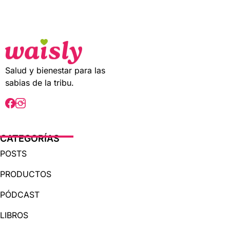
t
o
f
5
Salud y bienestar para las
sabias de la tribu.
CATEGORÍAS
POSTS
PRODUCTOS
PÓDCAST
LIBROS