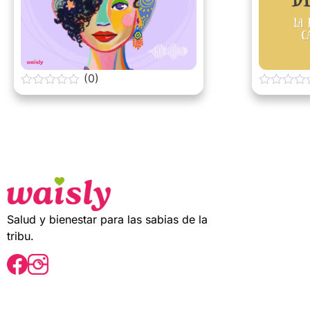
(0)
0
0
o
o
u
u
t
t
o
o
f
f
5
5
Salud y bienestar para las sabias de la
tribu.