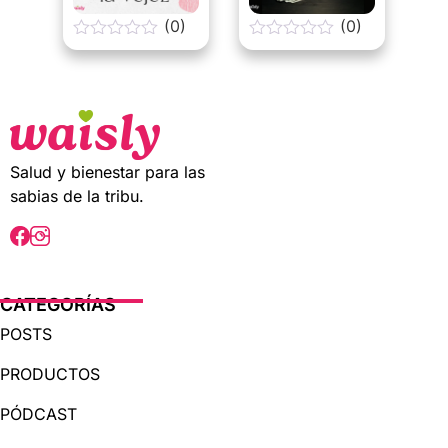
(0)
(0)
0
0
o
o
u
u
t
t
o
o
f
f
5
5
Salud y bienestar para las
sabias de la tribu.
CATEGORÍAS
POSTS
PRODUCTOS
PÓDCAST