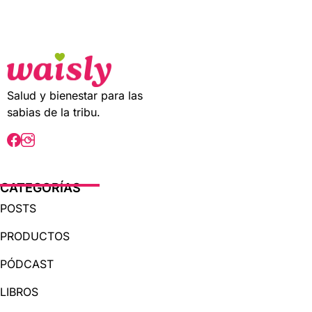
t
o
f
5
Salud y bienestar para las
sabias de la tribu.
CATEGORÍAS
POSTS
PRODUCTOS
PÓDCAST
LIBROS