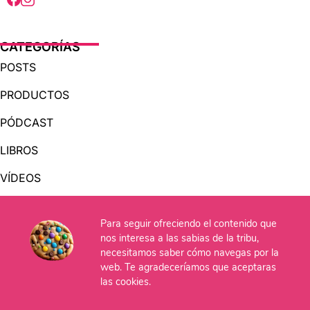
CATEGORÍAS
POSTS
PRODUCTOS
PÓDCAST
LIBROS
VÍDEOS
AUDIOLIBROS
Para seguir ofreciendo el contenido que
nos interesa a las sabias de la tribu,
necesitamos saber cómo navegas por la
OTRAS PÁGINAS
web. Te agradeceríamos que aceptaras
QUIÉNES SOMOS
las cookies.
CONTACTO