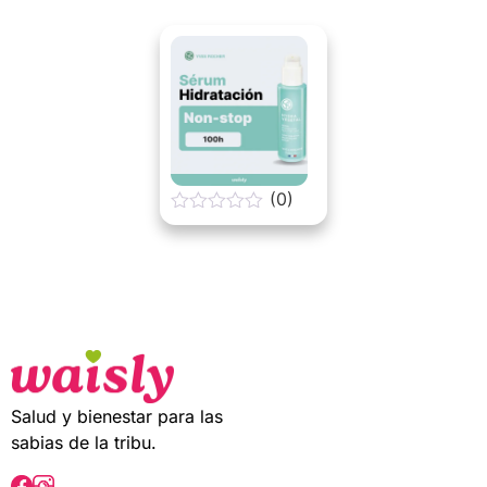
t
o
f
5
(0)
0
o
u
t
o
f
5
Salud y bienestar para las
sabias de la tribu.