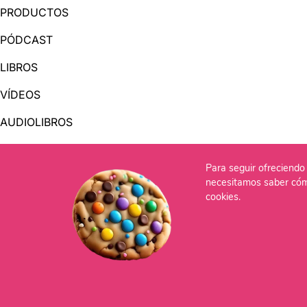
PRODUCTOS
PÓDCAST
LIBROS
VÍDEOS
AUDIOLIBROS
Para seguir ofreciendo 
OTRAS PÁGINAS
necesitamos saber cóm
QUIÉNES SOMOS
cookies.
CONTACTO
Po