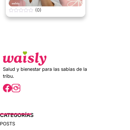
(0)
0
o
u
t
o
f
5
Salud y bienestar para las sabias de la
tribu.
CATEGORÍAS
POSTS