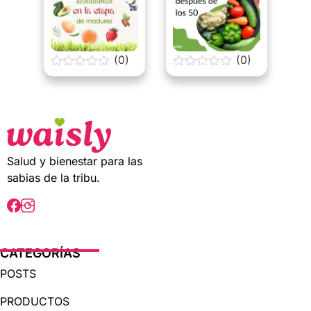
(0)
(0)
0
0
o
o
u
u
t
t
o
o
f
f
5
5
Salud y bienestar para las
sabias de la tribu.
CATEGORÍAS
POSTS
PRODUCTOS