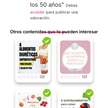
los 50 años”
Debes
acceder
para publicar una
valoración.
Otros contenidos que te pueden interesar
(0)
(0)
0
0
o
o
u
u
t
t
o
o
f
f
5
5