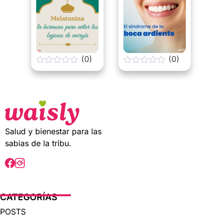
f
f
5
5
(0)
(0)
0
0
o
o
u
u
t
t
o
o
f
f
5
5
Salud y bienestar para las
sabias de la tribu.
CATEGORÍAS
POSTS