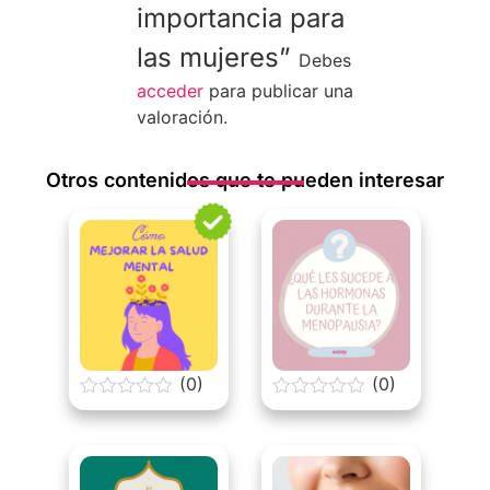
importancia para
las mujeres”
Debes
acceder
para publicar una
valoración.
Otros contenidos que te pueden interesar
(0)
(0)
0
0
o
o
u
u
t
t
o
o