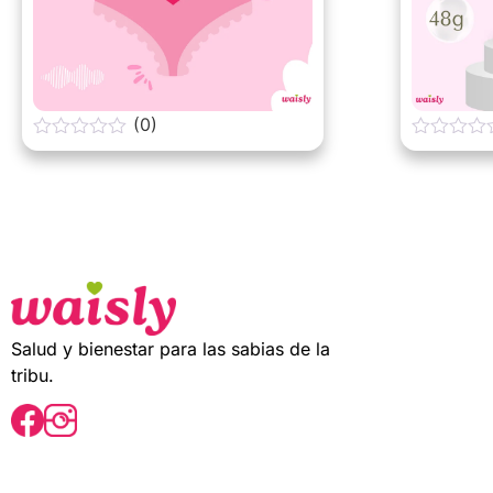
(0)
0
0
o
o
u
u
t
t
o
o
f
f
5
5
Salud y bienestar para las sabias de la
tribu.