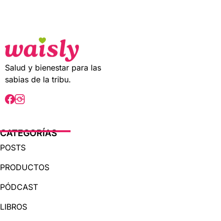
t
o
f
5
Salud y bienestar para las
sabias de la tribu.
CATEGORÍAS
POSTS
PRODUCTOS
PÓDCAST
LIBROS