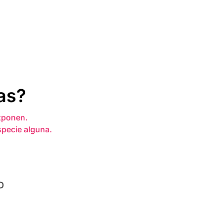
as?
xponen.
specie alguna.
o