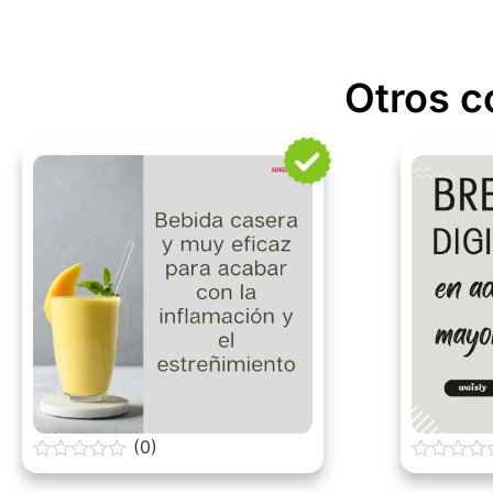
Otros c
(0)
0
0
o
o