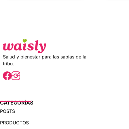
u
u
t
t
o
o
f
f
5
5
Salud y bienestar para las sabias de la
tribu.
CATEGORÍAS
POSTS
PRODUCTOS