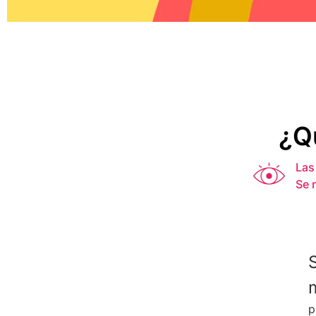
¿Q
Las
Se 
p