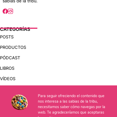
sabias de la tribu.
CATEGORÍAS
POSTS
PRODUCTOS
PÓDCAST
LIBROS
VÍDEOS
AUDIOLIBROS
Para seguir ofreciendo el contenido que
nos interesa a las sabias de la tribu,
necesitamos saber cómo navegas por la
OTRAS PÁGINAS
web. Te agradeceríamos que aceptaras
QUIÉNES SOMOS