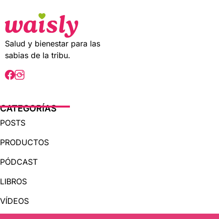
t
t
o
o
f
f
5
5
Salud y bienestar para las
sabias de la tribu.
CATEGORÍAS
POSTS
PRODUCTOS
PÓDCAST
LIBROS
VÍDEOS