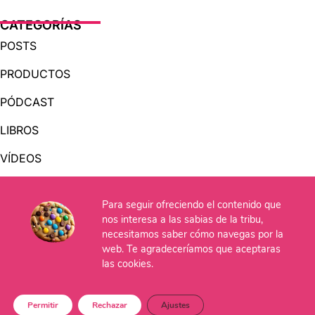
CATEGORÍAS
POSTS
PRODUCTOS
PÓDCAST
LIBROS
VÍDEOS
AUDIOLIBROS
Para seguir ofreciendo el contenido que
nos interesa a las sabias de la tribu,
OTRAS PÁGINAS
necesitamos saber cómo navegas por la
web. Te agradeceríamos que aceptaras
QUIÉNES SOMOS
las cookies.
CONTACTO
Permitir
Rechazar
Ajustes