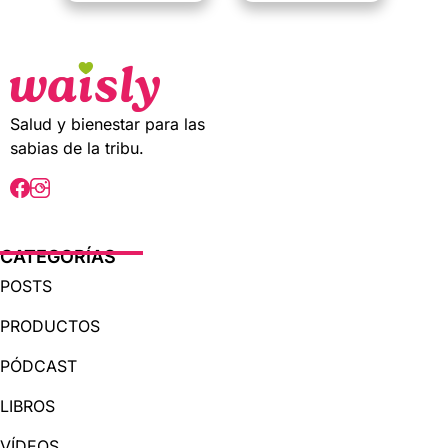
0
0
o
o
u
u
t
t
o
o
f
f
5
5
Salud y bienestar para las
sabias de la tribu.
CATEGORÍAS
POSTS
PRODUCTOS
PÓDCAST
LIBROS
VÍDEOS