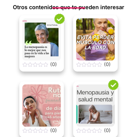
Otros contenidos que te pueden interesar
(0)
(0)
0
0
o
o
u
u
t
t
o
o
f
f
5
5
(0)
(0)