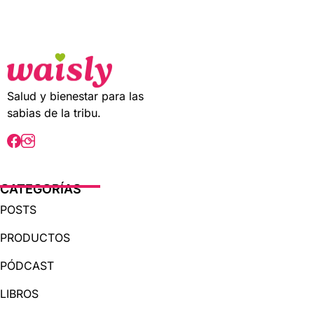
t
o
f
5
Salud y bienestar para las
sabias de la tribu.
CATEGORÍAS
POSTS
PRODUCTOS
PÓDCAST
LIBROS