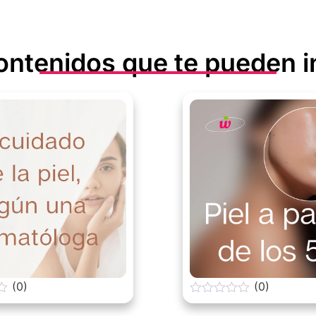
ontenidos que te pueden i
(0)
(0)
0
o