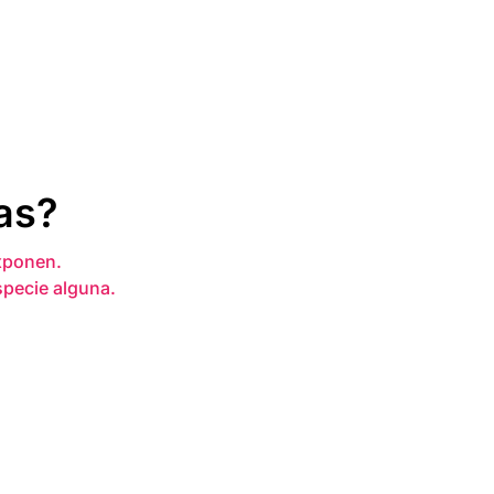
as?
xponen.
specie alguna.