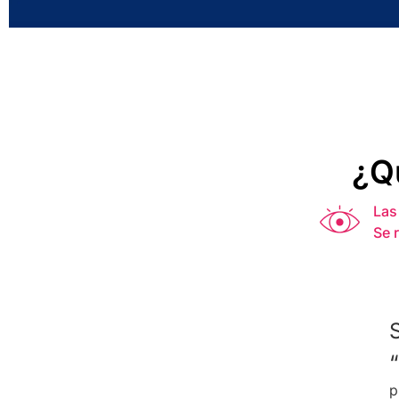
¿Q
Las
Se 
p