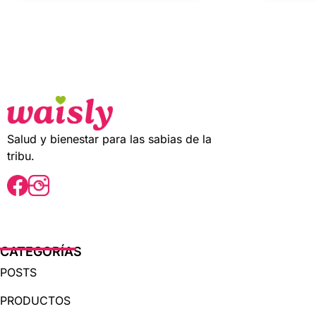
u
u
t
t
o
o
f
f
5
5
Salud y bienestar para las sabias de la
tribu.
CATEGORÍAS
POSTS
PRODUCTOS