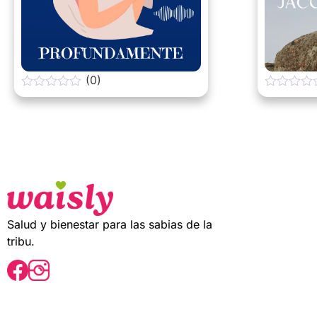
(0)
0
0
o
o
u
u
t
t
o
o
f
f
5
5
Salud y bienestar para las sabias de la
tribu.