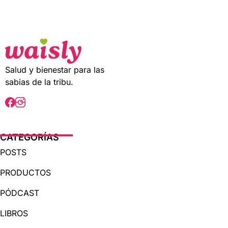
t
o
f
5
Salud y bienestar para las
sabias de la tribu.
CATEGORÍAS
POSTS
PRODUCTOS
PÓDCAST
LIBROS