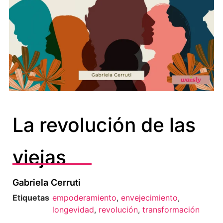
La revolución de las
viejas
Gabriela Cerruti
Etiquetas
empoderamiento
,
envejecimiento
,
longevidad
,
revolución
,
transformación