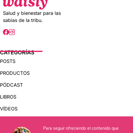
f
f
5
5
Salud y bienestar para las
sabias de la tribu.
CATEGORÍAS
POSTS
PRODUCTOS
PÓDCAST
LIBROS
VÍDEOS
AUDIOLIBROS
Para seguir ofreciendo el contenido que