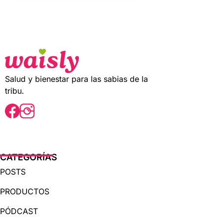
u
t
o
f
5
Salud y bienestar para las sabias de la
tribu.
CATEGORÍAS
POSTS
PRODUCTOS
PÓDCAST