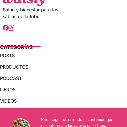
5
5
Salud y bienestar para las
sabias de la tribu.
CATEGORÍAS
POSTS
PRODUCTOS
PÓDCAST
LIBROS
VÍDEOS
AUDIOLIBROS
Para seguir ofreciendo el contenido que
nos interesa a las sabias de la tribu,