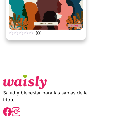
(0)
0
o
u
t
o
f
5
Salud y bienestar para las sabias de la
tribu.