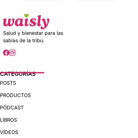
o
o
u
u
t
t
o
o
f
f
5
5
Salud y bienestar para las
sabias de la tribu.
CATEGORÍAS
POSTS
PRODUCTOS
PÓDCAST
LIBROS
VÍDEOS