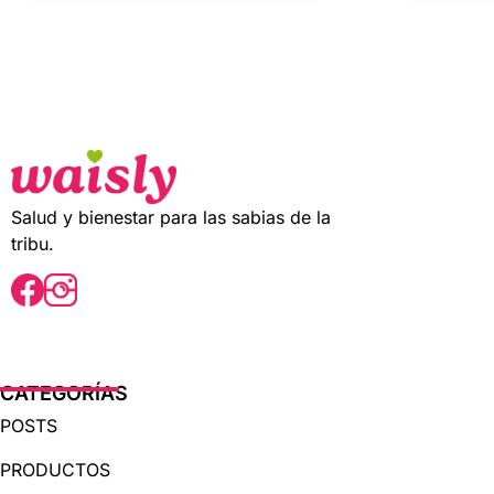
u
u
t
t
o
o
f
f
5
5
Salud y bienestar para las sabias de la
tribu.
CATEGORÍAS
POSTS
PRODUCTOS