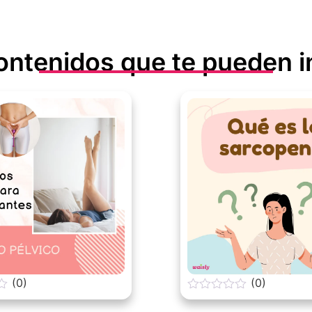
ontenidos que te pueden i
(0)
(0)
0
o