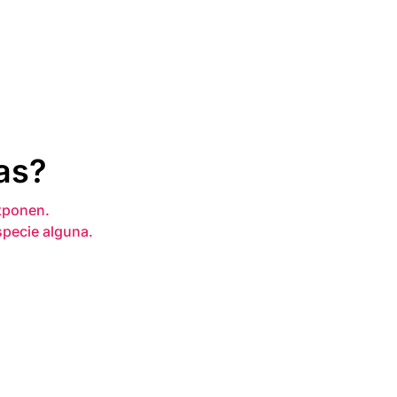
as?
xponen.
specie alguna.