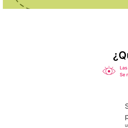
¿Q
Las
Se 
u