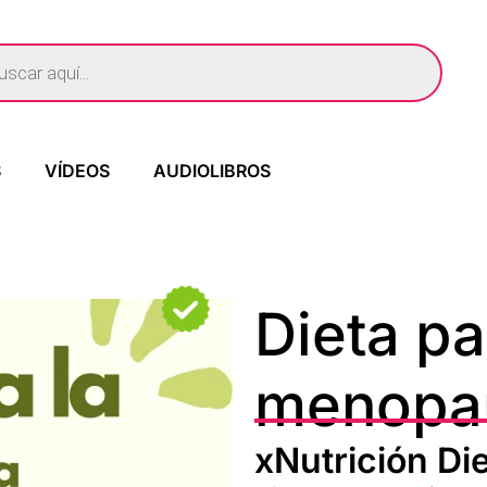
S
VÍDEOS
AUDIOLIBROS
Dieta pa
menopa
xNutrición Die