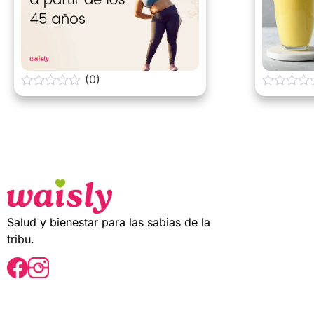
(0)
0
0
o
o
u
u
t
t
o
o
f
f
5
5
Salud y bienestar para las sabias de la
tribu.