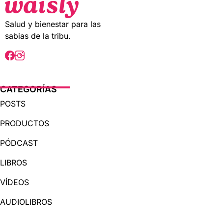
f
f
5
5
Salud y bienestar para las
sabias de la tribu.
CATEGORÍAS
POSTS
PRODUCTOS
PÓDCAST
LIBROS
VÍDEOS
AUDIOLIBROS