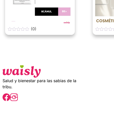
(0)
0
0
o
o
u
u
t
t
o
o
f
f
5
5
Salud y bienestar para las sabias de la
tribu.