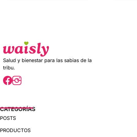
u
u
t
t
o
o
f
f
5
5
Salud y bienestar para las sabias de la
tribu.
CATEGORÍAS
POSTS
PRODUCTOS