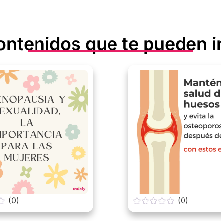
ontenidos que te pueden i
(0)
(0)
0
o