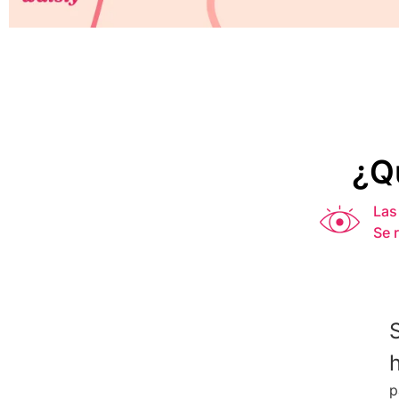
¿Q
Las
Se 
p