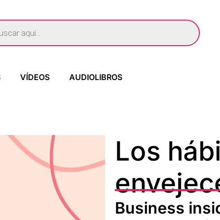
S
VÍDEOS
AUDIOLIBROS
Los háb
envejec
Business insi