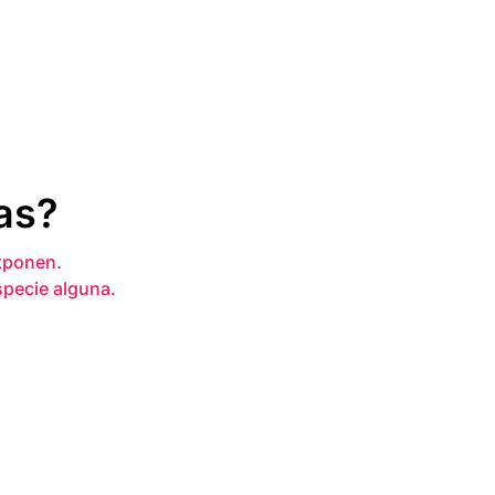
as?
xponen.
specie alguna.