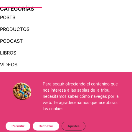
CATEGORÍAS
POSTS
PRODUCTOS
PÓDCAST
LIBROS
VÍDEOS
AUDIOLIBROS
Para seguir ofreciendo el contenido que
nos interesa a las sabias de la tribu,
OTRAS PÁGINAS
necesitamos saber cómo navegas por la
web. Te agradeceríamos que aceptaras
QUIÉNES SOMOS
las cookies.
CONTACTO
Permitir
Rechazar
Ajustes