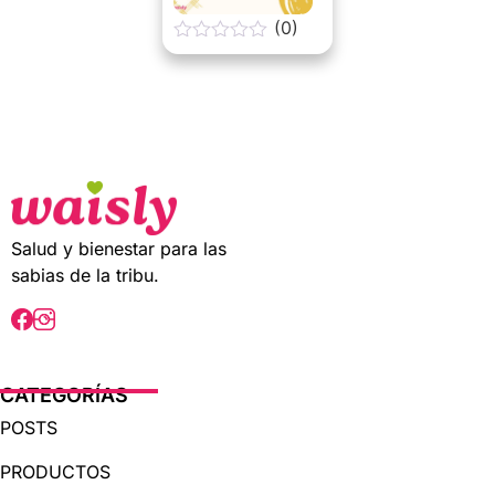
(0)
0
o
u
t
o
f
5
Salud y bienestar para las
sabias de la tribu.
CATEGORÍAS
POSTS
PRODUCTOS