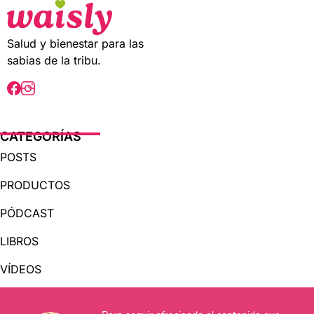
o
o
f
f
5
5
Salud y bienestar para las
sabias de la tribu.
CATEGORÍAS
POSTS
PRODUCTOS
PÓDCAST
LIBROS
VÍDEOS
AUDIOLIBROS