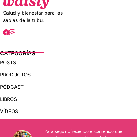
f
f
5
5
Salud y bienestar para las
sabias de la tribu.
CATEGORÍAS
POSTS
PRODUCTOS
PÓDCAST
LIBROS
VÍDEOS
AUDIOLIBROS
Para seguir ofreciendo el contenido que