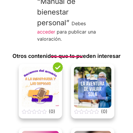
“Manual de
bienestar
personal”
Debes
acceder
para publicar una
valoración.
Otros contenidos que te pueden interesar
(0)
(0)
0
0
o
o
u
u
t
t