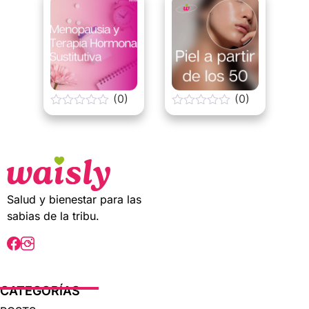
o
o
f
f
5
5
(0)
(0)
0
0
o
o
u
u
t
t
o
o
f
f
5
5
Salud y bienestar para las
sabias de la tribu.
CATEGORÍAS