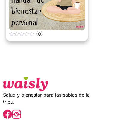
(0)
0
o
u
t
o
f
5
Salud y bienestar para las sabias de la
tribu.