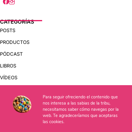
CATEGORÍAS
POSTS
PRODUCTOS
PÓDCAST
LIBROS
VÍDEOS
AUDIOLIBROS
Para seguir ofreciendo el contenido que
nos interesa a las sabias de la tribu,
OTRAS PÁGINAS
necesitamos saber cómo navegas por la
web. Te agradeceríamos que aceptaras
QUIÉNES SOMOS
las cookies.
CONTACTO