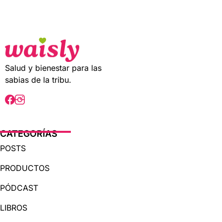
t
o
f
5
Salud y bienestar para las
sabias de la tribu.
CATEGORÍAS
POSTS
PRODUCTOS
PÓDCAST
LIBROS