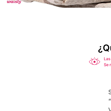
¿Q
Las
Se 