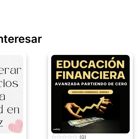
nteresar
(0)