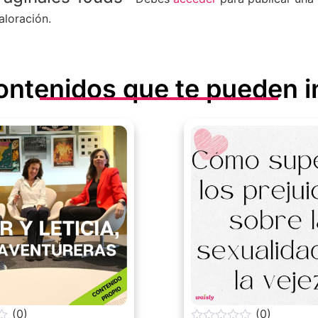
aloración.
ontenidos que te pueden i
(0)
(0)