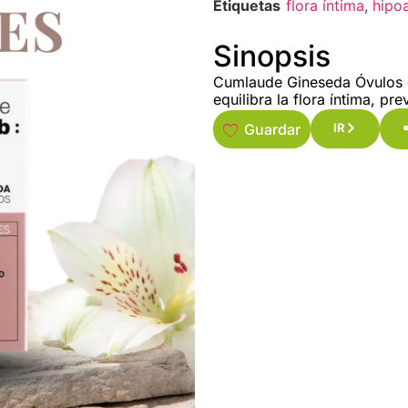
Etiquetas
flora íntima
,
hipo
Sinopsis
Cumlaude Gineseda Óvulos es
equilibra la flora íntima, pr
Guardar
IR