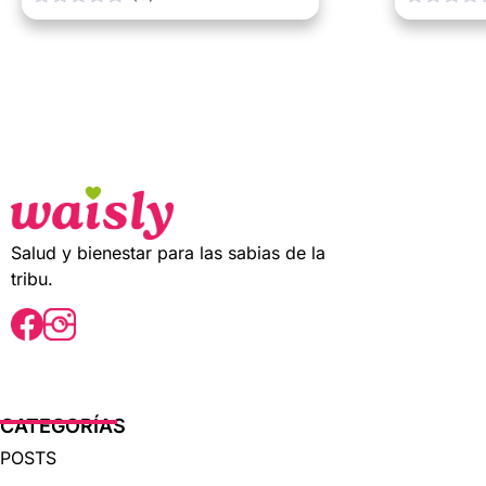
0
0
o
o
u
u
t
t
o
o
f
f
5
5
Salud y bienestar para las sabias de la
tribu.
CATEGORÍAS
POSTS