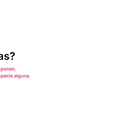
as?
xponen.
specie alguna.