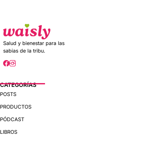
t
o
f
5
Salud y bienestar para las
sabias de la tribu.
CATEGORÍAS
POSTS
PRODUCTOS
PÓDCAST
LIBROS