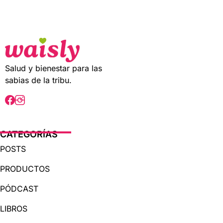
t
o
f
5
Salud y bienestar para las
sabias de la tribu.
CATEGORÍAS
POSTS
PRODUCTOS
PÓDCAST
LIBROS