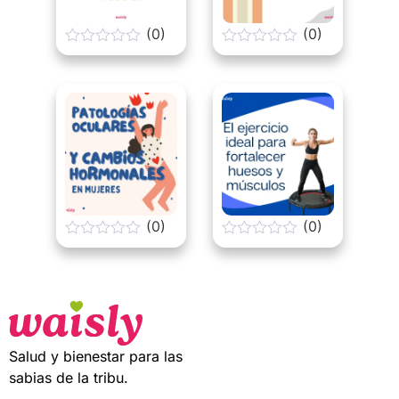
(0)
(0)
0
0
o
o
u
u
t
t
o
o
f
f
5
5
(0)
(0)
0
0
o
o
u
u
t
t
o
o
f
f
5
5
Salud y bienestar para las
sabias de la tribu.