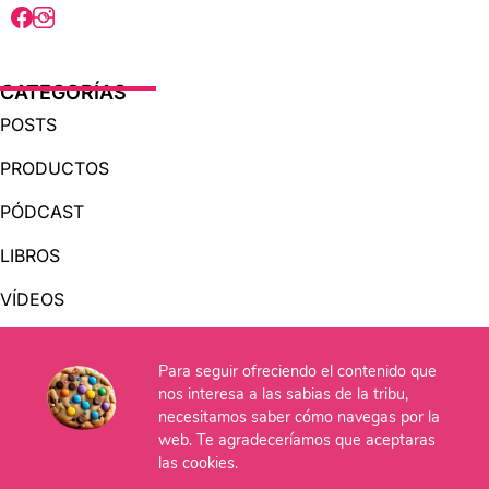
CATEGORÍAS
POSTS
PRODUCTOS
PÓDCAST
LIBROS
VÍDEOS
AUDIOLIBROS
Para seguir ofreciendo el contenido que
nos interesa a las sabias de la tribu,
OTRAS PÁGINAS
necesitamos saber cómo navegas por la
web. Te agradeceríamos que aceptaras
QUIÉNES SOMOS
las cookies.