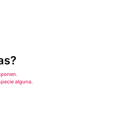
as?
xponen.
specie alguna.