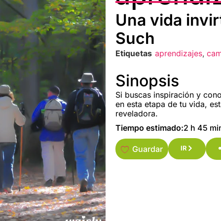
Una vida invi
Such
Etiquetas
aprendizajes
,
cam
Sinopsis
Si buscas inspiración y con
en esta etapa de tu vida, es
reveladora.
Tiempo estimado:
2 h 45 mi
Guardar
IR