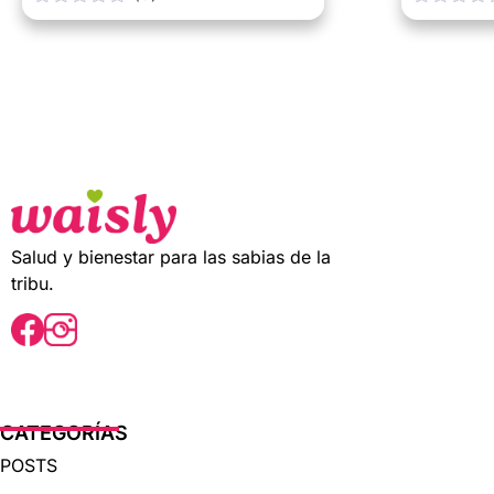
0
0
o
o
u
u
t
t
o
o
f
f
5
5
Salud y bienestar para las sabias de la
tribu.
CATEGORÍAS
POSTS