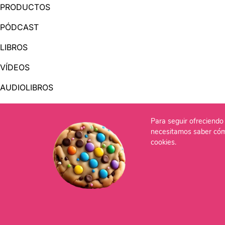
PRODUCTOS
PÓDCAST
LIBROS
VÍDEOS
AUDIOLIBROS
Para seguir ofreciendo 
OTRAS PÁGINAS
necesitamos saber cóm
QUIÉNES SOMOS
cookies.
CONTACTO
Po