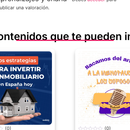
ublicar una valoración.
ontenidos que te pueden i
(0)
(0)