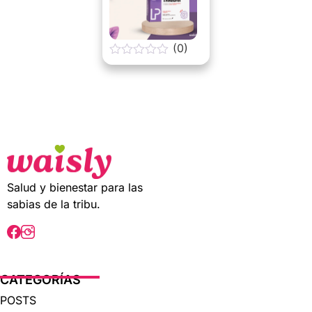
(0)
0
o
u
t
o
f
5
Salud y bienestar para las
sabias de la tribu.
CATEGORÍAS
POSTS