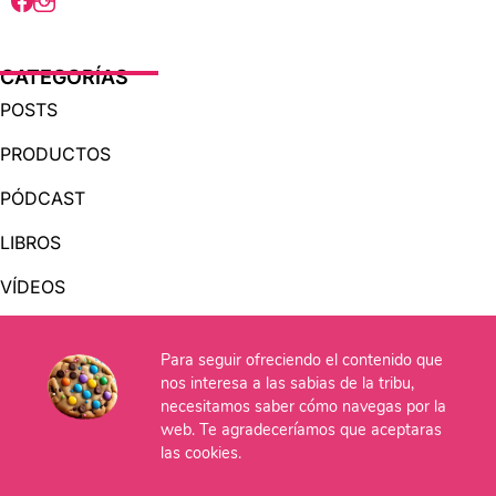
CATEGORÍAS
POSTS
PRODUCTOS
PÓDCAST
LIBROS
VÍDEOS
AUDIOLIBROS
Para seguir ofreciendo el contenido que
nos interesa a las sabias de la tribu,
OTRAS PÁGINAS
necesitamos saber cómo navegas por la
web. Te agradeceríamos que aceptaras
QUIÉNES SOMOS
las cookies.
CONTACTO