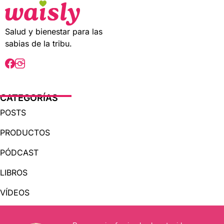
o
o
f
f
5
5
Salud y bienestar para las
sabias de la tribu.
CATEGORÍAS
POSTS
PRODUCTOS
PÓDCAST
LIBROS
VÍDEOS
AUDIOLIBROS