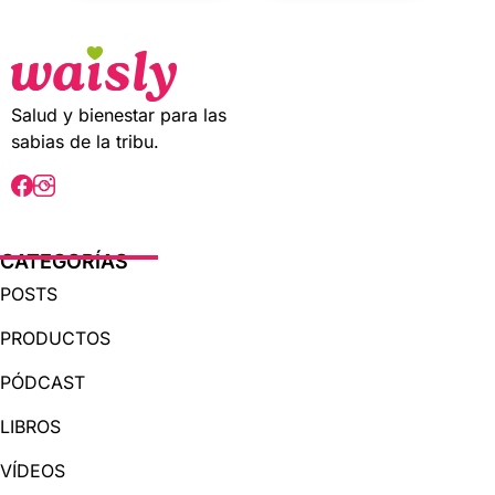
u
u
t
t
o
o
f
f
5
5
Salud y bienestar para las
sabias de la tribu.
CATEGORÍAS
POSTS
PRODUCTOS
PÓDCAST
LIBROS
VÍDEOS